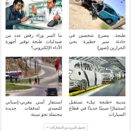
طنجة.. مصرع شخصين في
ما السر وراء رفض عدد من
حادثة سير خطيرة بحي
صيدليات طنجة توفير أجهزة
الحرارين (صور)
الأداء الإلكتروني؟
مدينة «طنجة تيك» تستقبل
استنفار أمني مغربي-إسباني
استثمارًا صينيًا جديدًا في قطاع
للتصدي لتدفقات جديدة
السيارات
محتملة نحو سبتة
تحميل المزيد من المشاركات