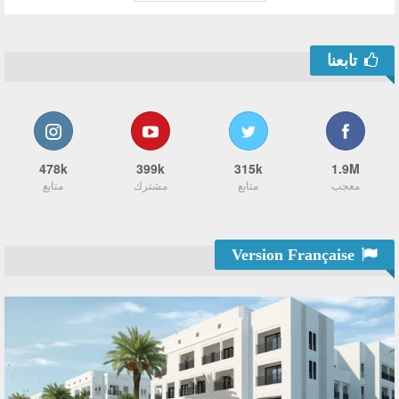
تابعنا
478k
399k
315k
1.9M
معجب
متابع
مشترك
متابع
Version Française