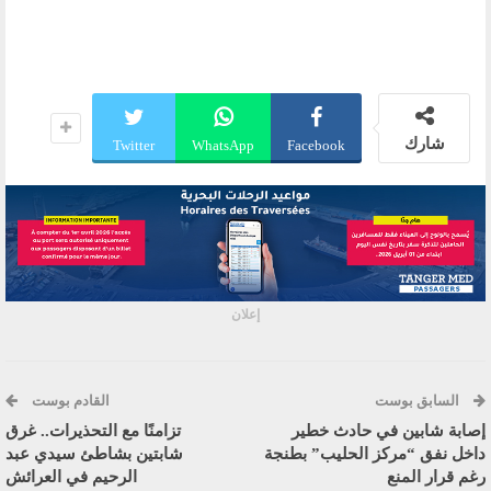
شارك
Twitter
WhatsApp
Facebook
إعلان
السابق بوست
القادم بوست
إصابة شابين في حادث خطير
تزامنًا مع التحذيرات.. غرق
داخل نفق “مركز الحليب” بطنجة
شابتين بشاطئ سيدي عبد
رغم قرار المنع
الرحيم في العرائش