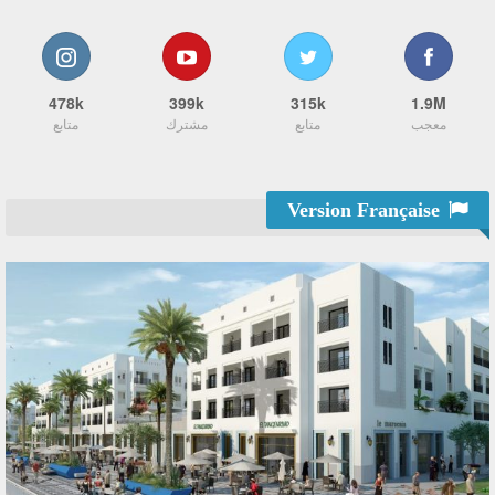
478k
399k
315k
1.9M
معجب
متابع
مشترك
متابع
Version Française