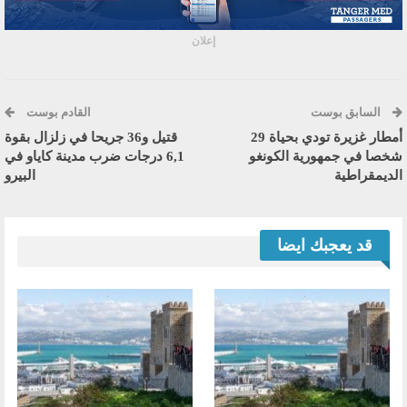
إعلان
السابق بوست
القادم بوست
أمطار غزيرة تودي بحياة 29
قتيل و36 جريحا في زلزال بقوة
شخصا في جمهورية الكونغو
6,1 درجات ضرب مدينة كاياو في
الديمقراطية
البيرو
قد يعجبك ايضا