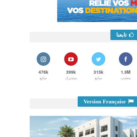
تابعنا
478k
399k
315k
1.9M
معجب
متابع
مشترك
متابع
Version Française