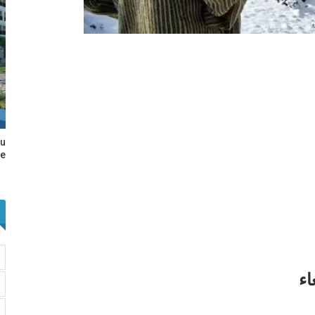
au
e…
اء