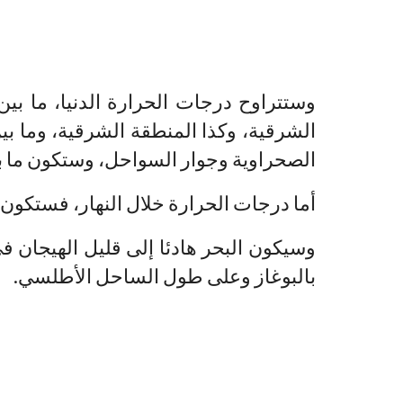
الصحراوية وجوار السواحل، وستكون ما بين 05 و09 درجات في باقي ربوع الم
أما درجات الحرارة خلال النهار، فستكون 
وسيكون البحر هادئا إلى قليل الهيجان ف
بالبوغاز وعلى طول الساحل الأطلسي.