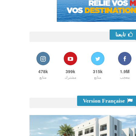
تابعنا
478k
399k
315k
1.9M
معجب
متابع
مشترك
متابع
Version Française