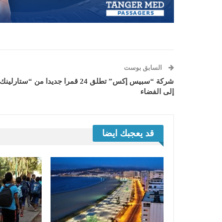
السابق بوست
شركة “سبيس إكس” تطلق 24 قمرا جديدا من “ستارلين
إلى الفضاء
قد يعجبك ايضا