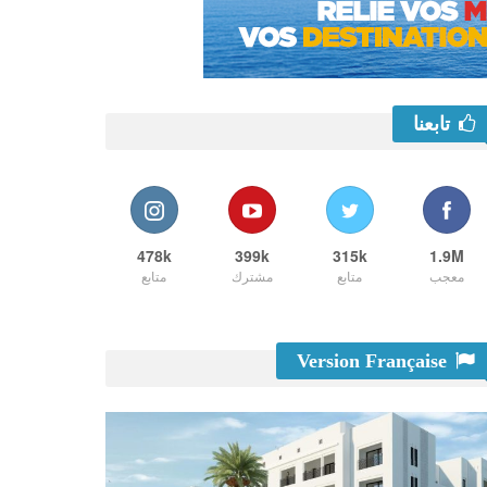
تابعنا
478k
399k
315k
1.9M
معجب
متابع
مشترك
متابع
Version Française