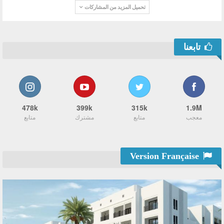
تحميل المزيد من المشاركات
تابعنا
478k
399k
315k
1.9M
معجب
متابع
مشترك
متابع
Version Française