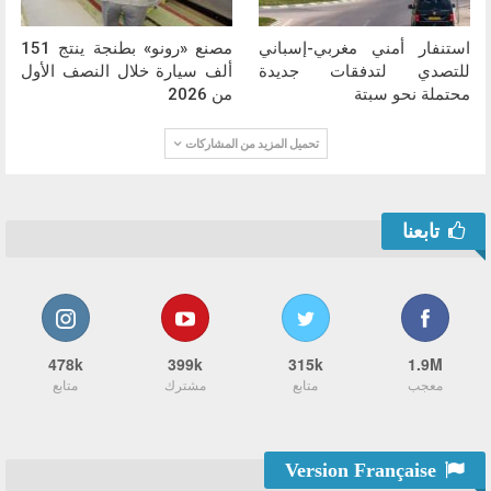
استنفار أمني مغربي-إسباني
مصنع «رونو» بطنجة ينتج 151
للتصدي لتدفقات جديدة
ألف سيارة خلال النصف الأول
محتملة نحو سبتة
من 2026
تحميل المزيد من المشاركات
تابعنا
478k
399k
315k
1.9M
معجب
متابع
مشترك
متابع
Version Française