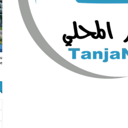
au
e…