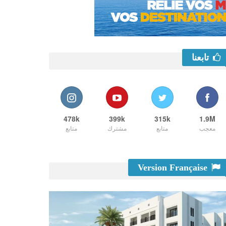
تابعنا
478k
399k
315k
1.9M
معجب
متابع
مشترك
متابع
Version Française