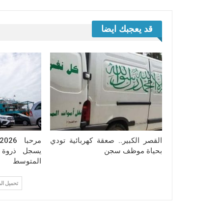
قد يعجبك ايضا
القصر الكبير.. صعقة كهربائية تودي
بحياة موظف سجن
يسجل ذروة ا
المتوسط
تحميل ال