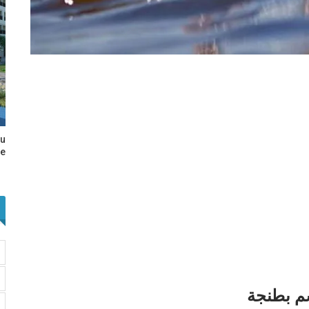
au
e…
م بطنجة