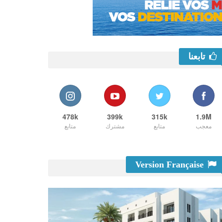
تابعنا
478k
399k
315k
1.9M
معجب
متابع
مشترك
متابع
Version Française