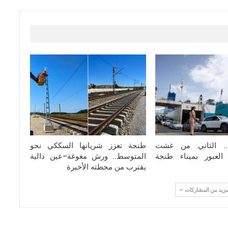
مرحبا 2026.. الثاني من غشت
طنجة تعزز شريانها السككي نحو
لعبور بميناء طنجة
المتوسط.. ورش مغوغة–عين دالية
يقترب من محطته الأخيرة
مزيد من المشاركات