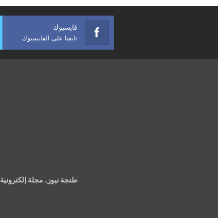
فايسبوك
تابعنا على الفايسبوك
طنجة نيوز.. مجلة إلكتروني