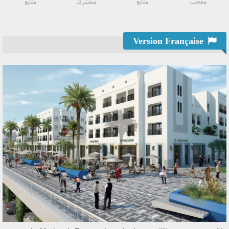
معجب
متابع
مشترك
متابع
Version Française