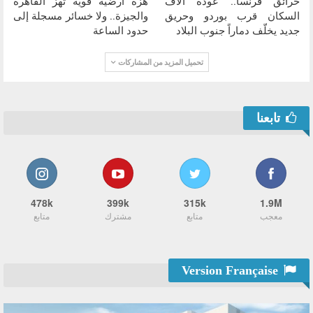
حرائق فرنسا.. عودة آلاف
هزة أرضية قوية تهز القاهرة
السكان قرب بوردو وحريق
والجيزة.. ولا خسائر مسجلة إلى
جديد يخلّف دماراً جنوب البلاد
حدود الساعة
تحميل المزيد من المشاركات
تابعنا
478k
399k
315k
1.9M
معجب
متابع
مشترك
متابع
Version Française