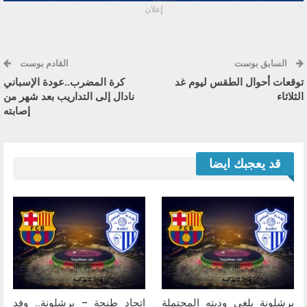
إعلان
السابق بوست
القادم بوست
توقعات أحوال الطقس ليوم غد
كرة المضرب..عودة الإسباني
الثلاثاء
نادال إلى التداريب بعد شهر من
إصابته
قد يعجبك ايضا
برشلونة يلغي وديته المحتملة
اتحاد طنجة – برشلونة.. وفد