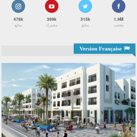
478k
399k
315k
1.9M
معجب
متابع
مشترك
متابع
Version Française