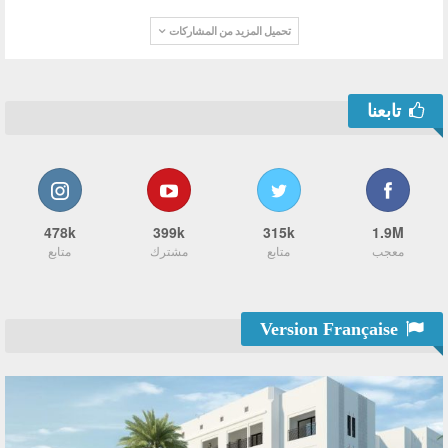
تحميل المزيد من المشاركات
تابعنا
478k
399k
315k
1.9M
معجب
متابع
مشترك
متابع
Version Française