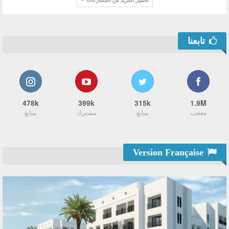
تابعنا
478k
399k
315k
1.9M
معجب
متابع
مشترك
متابع
Version Française