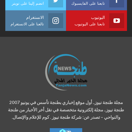
تابعنا على الفايسبوك
انضم إلينا على تويتر
اليوتيوب
الانستغرام
تابعنا على اليوتيوب
تالعنا على الانستغرام
مجلة طنجة نيوز.. أول موقع إخباري بطنجة تأسس في يونيو 2007
طنجة نيوز.. مجلة إلكترونية متخصصة في نقل أخر الأخبار من طنجة
والنواحي – تصدر عن: شركة طنجة نيوز . كوم للإعلام والإتصال.