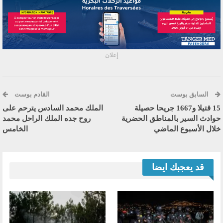
إعلان
السابق بوست
القادم بوست
15 قتيلا و1667 جريحا حصيلة
الملك محمد السادس يترحم على
حوادث السير بالمناطق الحضرية
روح جده الملك الراحل محمد
‏خلال الأسبوع الماضي
الخامس
قد يعجبك ايضا