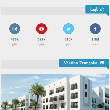
تابعنا
478k
399k
315k
1.9M
معجب
متابع
مشترك
متابع
Version Française