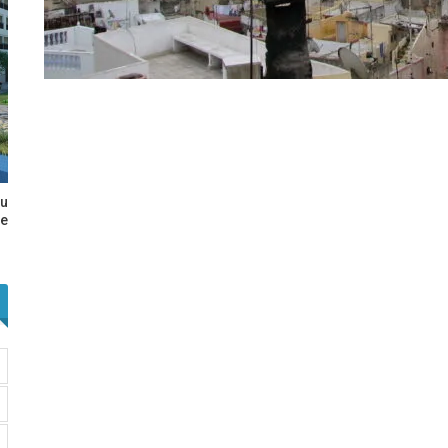
au
e…