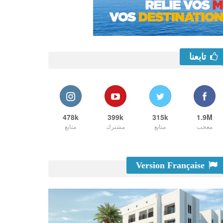
تابعنا
478k
399k
315k
1.9M
معجب
متابع
مشترك
متابع
Version Française