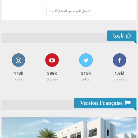
تحميل المزيد من المشاركات
تابعنا
478k
399k
315k
1.9M
معجب
متابع
مشترك
متابع
Version Française