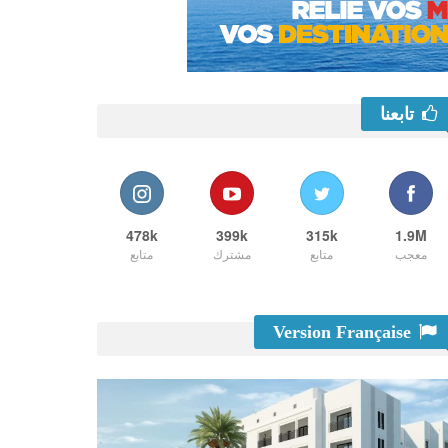
تابعنا
478k
399k
315k
1.9M
معجب
متابع
مشترك
متابع
Version Française