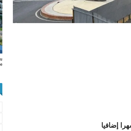
au
e…
هرا إضافيا