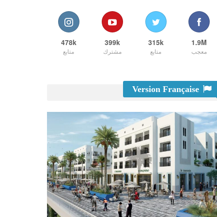
478k
399k
315k
1.9M
معجب
متابع
مشترك
متابع
Version Française