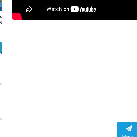
au
e…
Telegram