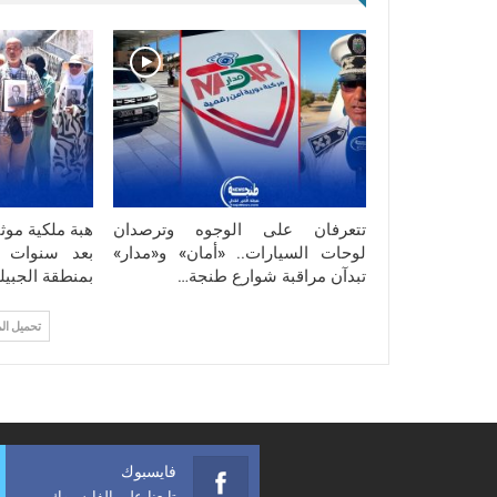
تتعرفان على الوجوه وترصدان
هبة ملكية موث
لوحات السيارات.. «أمان» و«مدار»
بعد سنوات و
تبدآن مراقبة شوارع طنجة…
بمنطقة الجبيل
تحميل ال
فايسبوك
تابعنا على الفايسبوك