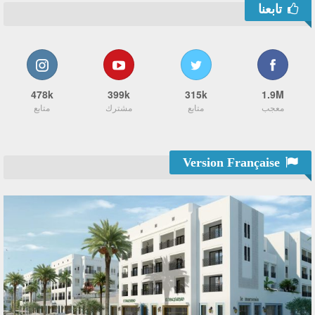
تابعنا
478k
399k
315k
1.9M
معجب
متابع
مشترك
متابع
Version Française