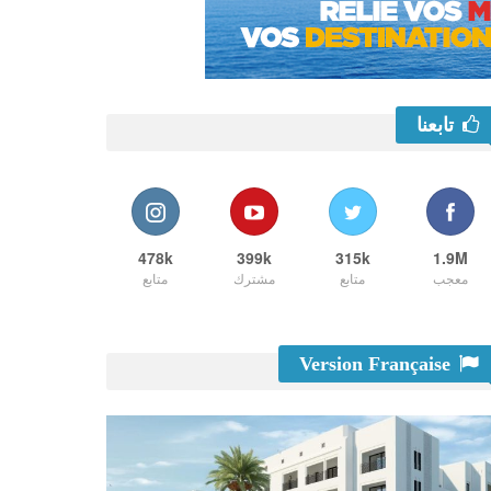
تابعنا
478k
399k
315k
1.9M
معجب
متابع
مشترك
متابع
Version Française