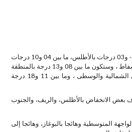
وستتراوح درجات الحرارة الدنيا ما بين 3- و03 درجات بالأطلس، ما بين 04 و10 درجات
بالريف والجنوب الشرقي وهضاب الفوسفاط ، وستكون ما بين 08 و13 درجة بالمنطقة
الشرقية، الواجهة المتوسطية ، السهول الشمالية والوسطى ، وما بين 11 و18 درجة
رف بعض الانخفاض بالأطلس، والريف، والجنوب
واجهة المتوسطية وهائجا بالبوغاز، وهائجا إلى