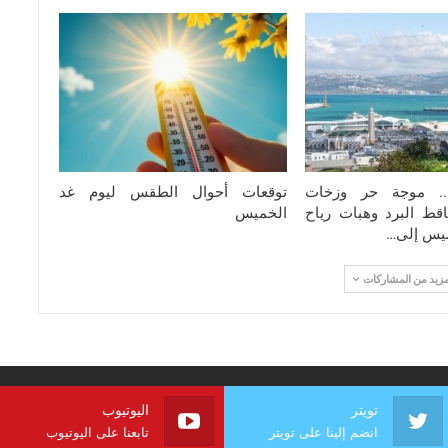
ة.. موجة حر وزخات
توقعات أحوال الطقس ليوم غد
قط البرد وهبات رياح
الخميس
ميس إلى…
مزيد من المشاركات
تويتر
اليوتيوب
انضم إلينا على تويتر
تابعنا على اليوتيوب