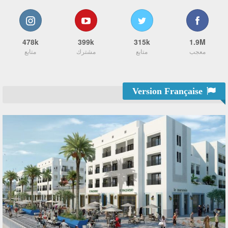
478k
399k
315k
1.9M
معجب
متابع
مشترك
متابع
Version Française