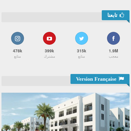
تابعنا
478k
399k
315k
1.9M
معجب
متابع
مشترك
متابع
Version Française