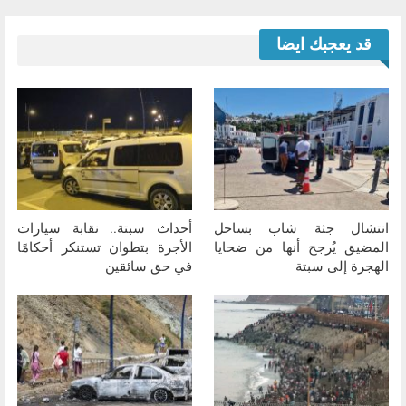
قد يعجبك ايضا
انتشال جثة شاب بساحل
أحداث سبتة.. نقابة سيارات
المضيق يُرجح أنها من ضحايا
الأجرة بتطوان تستنكر أحكامًا
الهجرة إلى سبتة
في حق سائقين