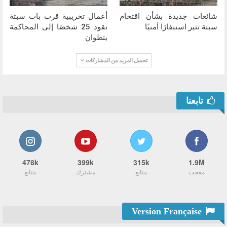
شائعات جديدة بشأن اقتحام
أعمال تخريبية قرب باب سبتة
سبتة تثير استنفارًا أمنيًا
تقود 25 شخصًا إلى المحاكمة
بتطوان
تحميل المزيد من المشاركات
تابعنا
478k
399k
315k
1.9M
معجب
متابع
مشترك
متابع
Version Française