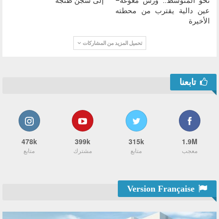
نحو المتوسط.. ورش مغوغة–
إلى سجن طنجة
عين دالية يقترب من محطته
الأخيرة
تحميل المزيد من المشاركات
تابعنا
478k
399k
315k
1.9M
معجب
متابع
مشترك
متابع
Version Française