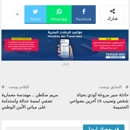
شارك
Twitter
WhatsApp
Facebook
إعلان
السابق بوست
القادم بوست
حادثة سير مروعة تُودي بحياة
مريم سكطن .. مهندسة معمارية
شخص وتصيب 10 آخرين بضواحي
تضفي لمسة حداثة واستدامة
الحسيمة
على مباني الأمن الوطني
قد يعجبك ايضا