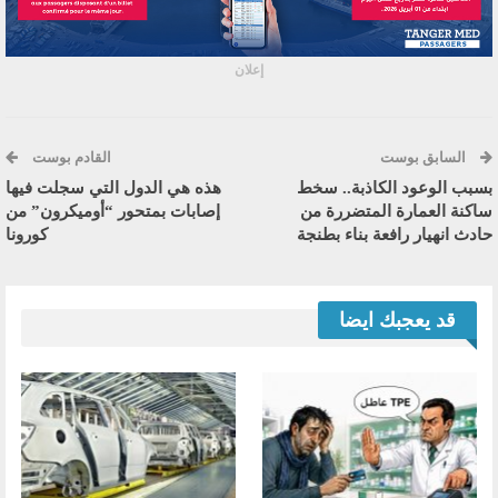
إعلان
السابق بوست
القادم بوست
بسبب الوعود الكاذبة.. سخط
هذه هي الدول التي سجلت فيها
ساكنة العمارة المتضررة من
إصابات بمتحور “أوميكرون” من
حادث انهيار رافعة بناء بطنجة
كورونا
قد يعجبك ايضا