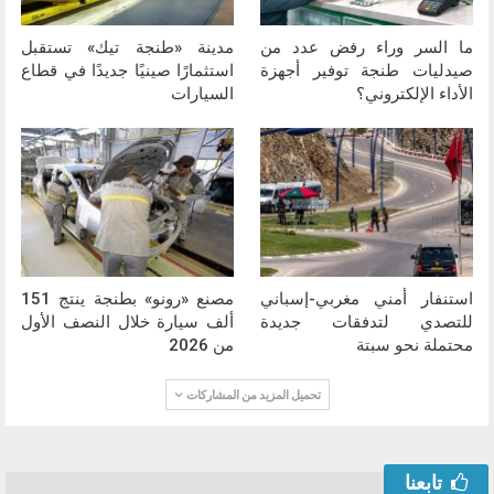
ما السر وراء رفض عدد من
مدينة «طنجة تيك» تستقبل
صيدليات طنجة توفير أجهزة
استثمارًا صينيًا جديدًا في قطاع
الأداء الإلكتروني؟
السيارات
استنفار أمني مغربي-إسباني
مصنع «رونو» بطنجة ينتج 151
للتصدي لتدفقات جديدة
ألف سيارة خلال النصف الأول
محتملة نحو سبتة
من 2026
تحميل المزيد من المشاركات
تابعنا