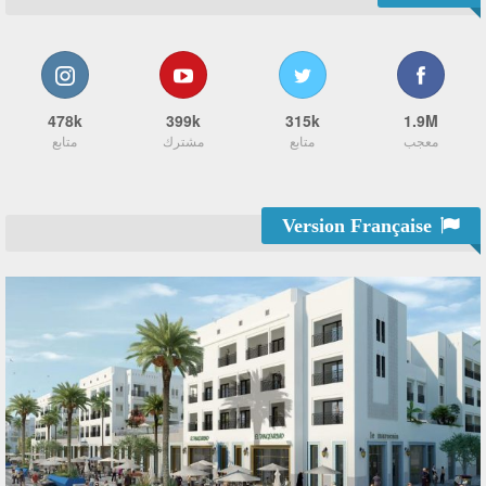
478k
399k
315k
1.9M
معجب
متابع
مشترك
متابع
Version Française