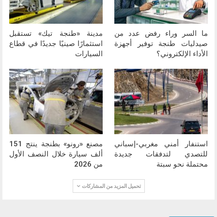
ما السر وراء رفض عدد من
مدينة «طنجة تيك» تستقبل
صيدليات طنجة توفير أجهزة
استثمارًا صينيًا جديدًا في قطاع
الأداء الإلكتروني؟
السيارات
استنفار أمني مغربي-إسباني
مصنع «رونو» بطنجة ينتج 151
للتصدي لتدفقات جديدة
ألف سيارة خلال النصف الأول
محتملة نحو سبتة
من 2026
تحميل المزيد من المشاركات