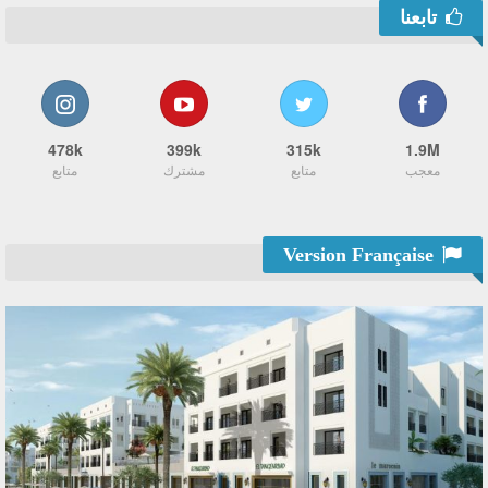
تابعنا
478k
399k
315k
1.9M
معجب
متابع
مشترك
متابع
Version Française