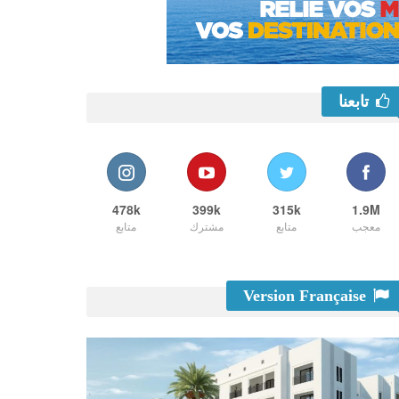
تابعنا
478k
399k
315k
1.9M
معجب
متابع
مشترك
متابع
Version Française