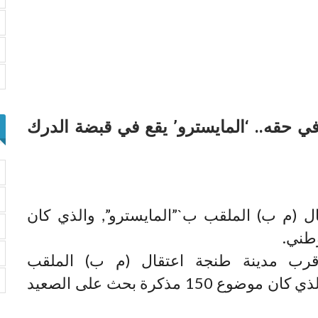
1 مذكرة بحث في حقه.. ‘المايسترو’ يقع في قبضة الدرك
 (م ب) الملقب ب`”المايسترو”, والذي كان
رب مدينة طنجة اعتقال (م ب) الملقب
ب`”المايسترو”, والذي كان موضوع 150 مذكرة بحث على الصعيد