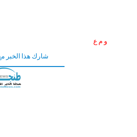
و م ع
شارك هذا الخبر م