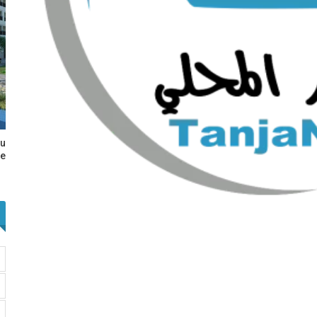
au
e…