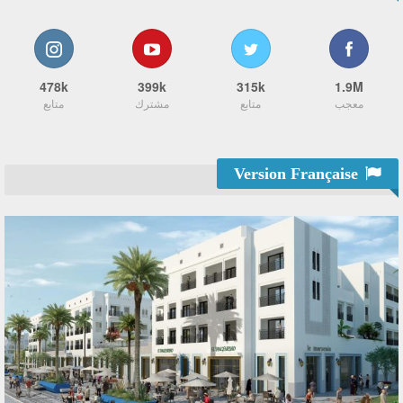
478k
399k
315k
1.9M
معجب
متابع
مشترك
متابع
Version Française