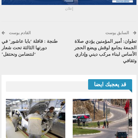
إعلان
السابق بوست
القادم بوست
تطوان: أمير المؤمنين يؤدي صلاة
طنجة : قافلة ‘بابا عاشور’ في
الجمعة بجامع لوقش ويضع الحجر
دورتها الثالثة تحت شعار
الأساس لبناء مركب ديني وإداري
‘لنتضامن ونحتفل’
وثقافي
قد يعجبك ايضا