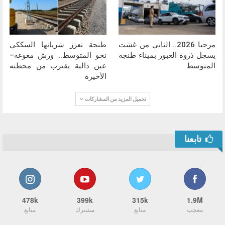
مرحبا 2026.. الثاني من غشت
طنجة تعزز شريانها السككي
يسجل ذروة العبور بميناء طنجة
نحو المتوسط.. ورش مغوغة–
المتوسط
عين دالية يقترب من محطته
الأخيرة
تحميل المزيد من المشاركات
تابعنا
478k
399k
315k
1.9M
معجب
متابع
مشترك
متابع