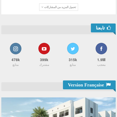
تحميل المزيد من المشاركات
تابعنا
478k
399k
315k
1.9M
معجب
متابع
مشترك
متابع
Version Française