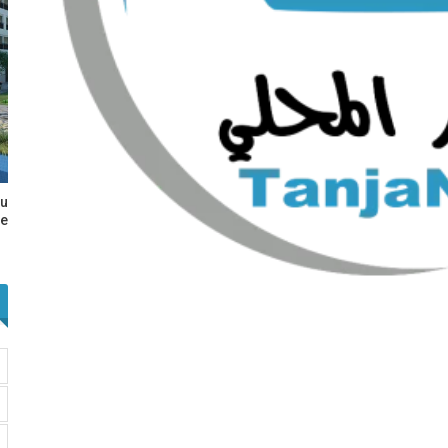
au
e…