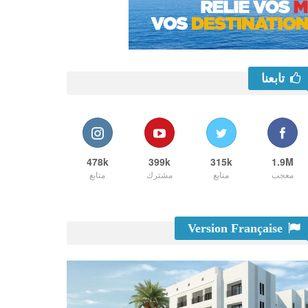
تابعنا
478k
399k
315k
1.9M
معجب
متابع
مشترك
متابع
Version Française