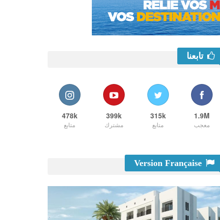
تابعنا
478k
399k
315k
1.9M
معجب
متابع
مشترك
متابع
Version Française