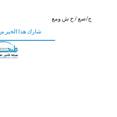
ج/صع / خ ش ومع
شارك هذا الخبر م