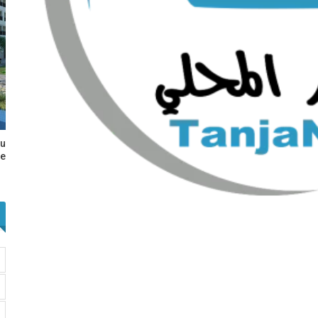
au
e…